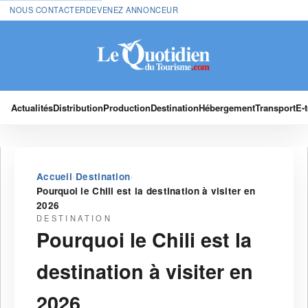
NOUS CONTACTER
DEVENEZ ANNONCEUR
Actualités
Distribution
Production
Destination
Hébergement
Transport
E-
›
›
Accueil
Destination
Pourquoi le Chili est la destination à visiter en
2026
DESTINATION
Pourquoi le Chili est la
destination à visiter en
2026