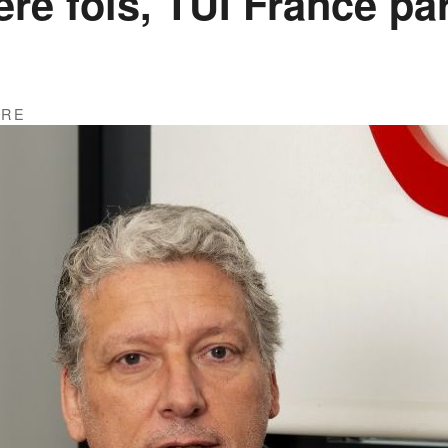
re fois, TUI France par
URE