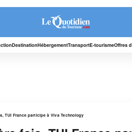
ction
Destination
Hébergement
Transport
E-tourisme
Offres 
is, TUI France participe à Viva Technology