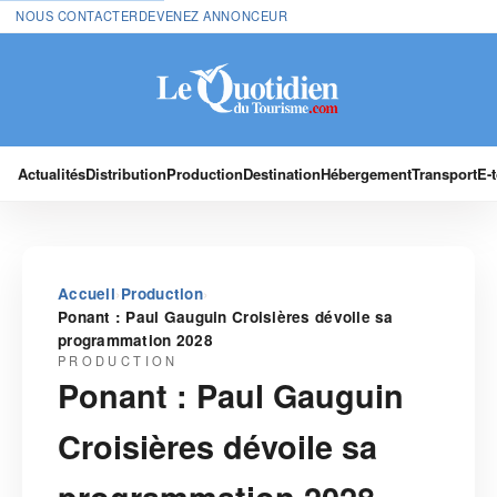
NOUS CONTACTER
DEVENEZ ANNONCEUR
Actualités
Distribution
Production
Destination
Hébergement
Transport
E-
›
›
Accueil
Production
Ponant : Paul Gauguin Croisières dévoile sa
programmation 2028
PRODUCTION
Ponant : Paul Gauguin
Croisières dévoile sa