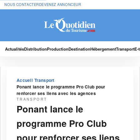
NOUS CONTACTER
DEVENEZ ANNONCEUR
Actualités
Distribution
Production
Destination
Hébergement
Transport
E-
›
›
Accueil
Transport
Ponant lance le programme Pro Club pour
renforcer ses liens avec les agences
TRANSPORT
Ponant lance le
programme Pro Club
pour renforcer ses liens