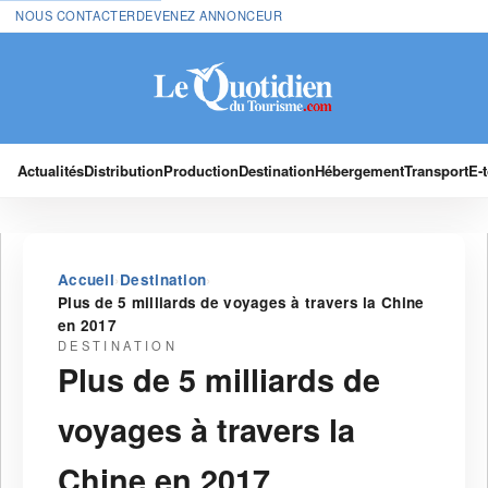
NOUS CONTACTER
DEVENEZ ANNONCEUR
Actualités
Distribution
Production
Destination
Hébergement
Transport
E-
›
›
Accueil
Destination
Plus de 5 milliards de voyages à travers la Chine
en 2017
DESTINATION
Plus de 5 milliards de
voyages à travers la
Chine en 2017