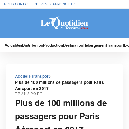
NOUS CONTACTER
DEVENEZ ANNONCEUR
Actualités
Distribution
Production
Destination
Hébergement
Transport
E-
›
›
Accueil
Transport
Plus de 100 millions de passagers pour Paris
Aéroport en 2017
TRANSPORT
Plus de 100 millions de
passagers pour Paris