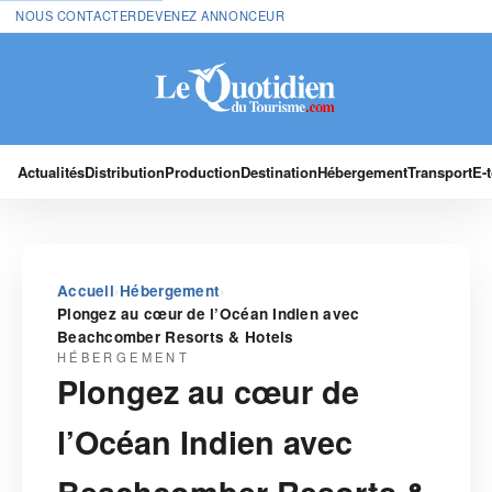
NOUS CONTACTER
DEVENEZ ANNONCEUR
Actualités
Distribution
Production
Destination
Hébergement
Transport
E-
›
›
Accueil
Hébergement
Plongez au cœur de l’Océan Indien avec
Beachcomber Resorts & Hotels
HÉBERGEMENT
Plongez au cœur de
l’Océan Indien avec