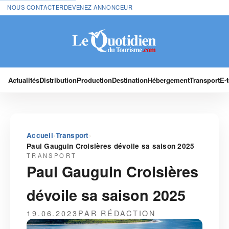
NOUS CONTACTER
DEVENEZ ANNONCEUR
Actualités
Distribution
Production
Destination
Hébergement
Transport
E-
›
›
Accueil
Transport
Paul Gauguin Croisières dévoile sa saison 2025
TRANSPORT
Paul Gauguin Croisières
dévoile sa saison 2025
19.06.2023
PAR RÉDACTION