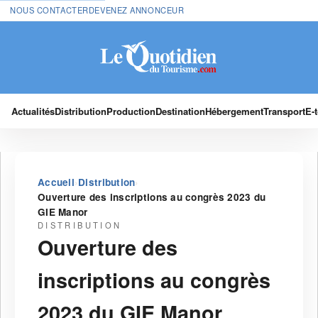
NOUS CONTACTER
DEVENEZ ANNONCEUR
Actualités
Distribution
Production
Destination
Hébergement
Transport
E-
›
›
Accueil
Distribution
Ouverture des inscriptions au congrès 2023 du
GIE Manor
DISTRIBUTION
Ouverture des
inscriptions au congrès
2023 du GIE Manor