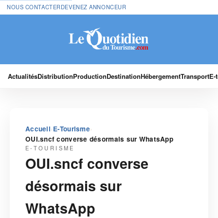
NOUS CONTACTER
DEVENEZ ANNONCEUR
Actualités
Distribution
Production
Destination
Hébergement
Transport
E-
›
›
Accueil
E-Tourisme
OUI.sncf converse désormais sur WhatsApp
E-TOURISME
OUI.sncf converse
désormais sur
WhatsApp