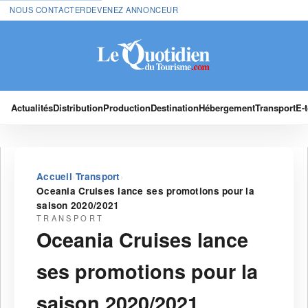
NOUS CONTACTER
DEVENEZ ANNONCEUR
Actualités
Distribution
Production
Destination
Hébergement
Transport
E-
›
›
Accueil
Transport
Oceania Cruises lance ses promotions pour la
saison 2020/2021
TRANSPORT
Oceania Cruises lance
ses promotions pour la
saison 2020/2021