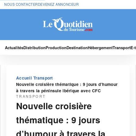
NOUS CONTACTER
DEVENEZ ANNONCEUR
Actualités
Distribution
Production
Destination
Hébergement
Transport
E-
›
›
Accueil
Transport
Nouvelle croisière thématique : 9 jours d’humour
à travers la péninsule ibérique avec CFC
TRANSPORT
Nouvelle croisière
thématique : 9 jours
d’humour à travers la