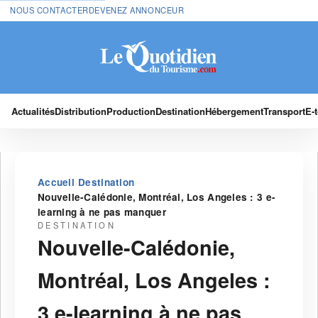
NOUS CONTACTER
DEVENEZ ANNONCEUR
Actualités
Distribution
Production
Destination
Hébergement
Transport
E-
›
›
Accueil
Destination
Nouvelle-Calédonie, Montréal, Los Angeles : 3 e-
learning à ne pas manquer
DESTINATION
Nouvelle-Calédonie,
Montréal, Los Angeles :
3 e-learning à ne pas