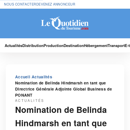
NOUS CONTACTER
DEVENEZ ANNONCEUR
Actualités
Distribution
Production
Destination
Hébergement
Transport
E-
›
›
Accueil
Actualités
Nomination de Belinda Hindmarsh en tant que
Directrice Générale Adjointe Global Business de
PONANT
ACTUALITÉS
Nomination de Belinda
Hindmarsh en tant que