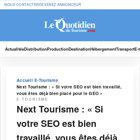
NOUS CONTACTER
DEVENEZ ANNONCEUR
Actualités
Distribution
Production
Destination
Hébergement
Transport
E-
›
›
Accueil
E-Tourisme
Next Tourisme : « Si votre SEO est bien travaillé,
vous êtes déjà bien placé pour le GEO »
E-TOURISME
Next Tourisme : « Si
votre SEO est bien
travaillé, vous êtes déjà