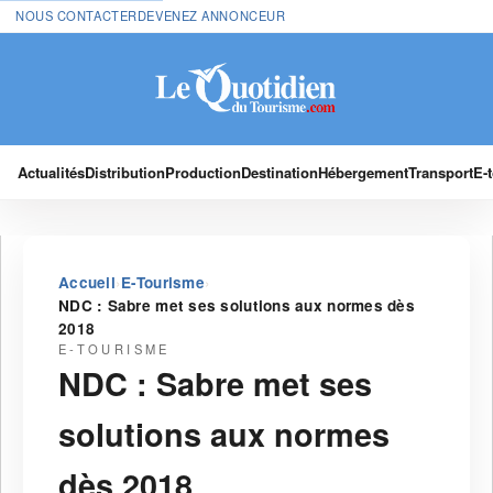
NOUS CONTACTER
DEVENEZ ANNONCEUR
Actualités
Distribution
Production
Destination
Hébergement
Transport
E-
›
›
Accueil
E-Tourisme
NDC : Sabre met ses solutions aux normes dès
2018
E-TOURISME
NDC : Sabre met ses
solutions aux normes
dès 2018