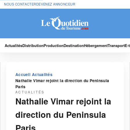
NOUS CONTACTER
DEVENEZ ANNONCEUR
Actualités
Distribution
Production
Destination
Hébergement
Transport
E-
›
›
Accueil
Actualités
Nathalie Vimar rejoint la direction du Peninsula
Paris
ACTUALITÉS
Nathalie Vimar rejoint la
direction du Peninsula
Paris