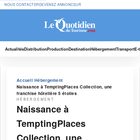
NOUS CONTACTER
DEVENEZ ANNONCEUR
Actualités
Distribution
Production
Destination
Hébergement
Transport
E-
›
›
Accueil
Hébergement
Naissance à TemptingPlaces Collection, une
franchise hôtelière 5 étoiles
HÉBERGEMENT
Naissance à
TemptingPlaces
Collection, une