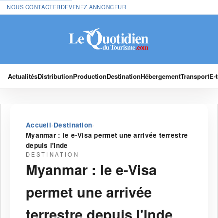
NOUS CONTACTER
DEVENEZ ANNONCEUR
Actualités
Distribution
Production
Destination
Hébergement
Transport
E-
›
›
Accueil
Destination
Myanmar : le e-Visa permet une arrivée terrestre
depuis l'Inde
DESTINATION
Myanmar : le e-Visa
permet une arrivée
terrestre depuis l'Inde