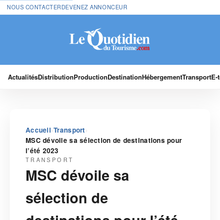
NOUS CONTACTER
DEVENEZ ANNONCEUR
Actualités
Distribution
Production
Destination
Hébergement
Transport
E-
›
›
Accueil
Transport
MSC dévoile sa sélection de destinations pour
l’été 2023
TRANSPORT
MSC dévoile sa
sélection de