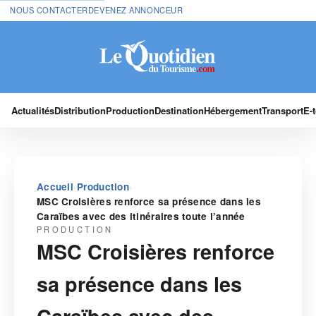
NOUS CONTACTER
DEVENEZ ANNONCEUR
Actualités
Distribution
Production
Destination
Hébergement
Transport
E-
›
›
Accueil
Production
MSC Croisières renforce sa présence dans les
Caraïbes avec des itinéraires toute l’année
PRODUCTION
MSC Croisières renforce
sa présence dans les