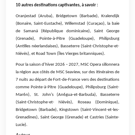
10 autres destinations captivantes, à savoir :
Oranjestad (Aruba), Bridgetown (Barbade), Kralendijk
(Bonaire, Saint-Eustache), Willemstad (Curaçao), la baie
de Samaná (République dominicaine), Saint George
(Grenade), Pointe-à-Pitre (Guadeloupe), Philipsburg
(Antilles néerlandaises), Basseterre (Saint-Christophe-et-
Niévès), et Road Town (Îles Vierges britanniques).
Pour la saison d’hiver 2026 – 2027, MSC Opera sillonnera
la région aux côtés de MSC Seaview, sur des itinéraires de
7 nuits au départ de Fort-de-France vers des destinations
comme Pointe-à-Pitre (Guadeloupe), Philipsburg (Saint-
Mar6n), St. John’s (An6gua-et-Barbuda), Basseterre
(Saint-Christophe-et- Niévès), Roseau (Dominique),
Bridgetown (Barbade), Kingstown (Saint-Vincent-et-les-
Grenadines), Saint George (Grenade) et Castries (Sainte-
Lucie).
Auteur