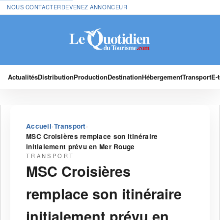
NOUS CONTACTER
DEVENEZ ANNONCEUR
Actualités
Distribution
Production
Destination
Hébergement
Transport
E-
›
›
Accueil
Transport
MSC Croisières remplace son itinéraire
initialement prévu en Mer Rouge
TRANSPORT
MSC Croisières
remplace son itinéraire
initialement prévu en