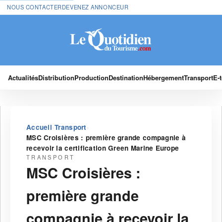
NOUS CONTACTER
DEVENEZ ANNONCEUR
Actualités
Distribution
Production
Destination
Hébergement
Transport
E-
›
›
Accueil
Transport
MSC Croisières : première grande compagnie à
recevoir la certification Green Marine Europe
TRANSPORT
MSC Croisières :
première grande
compagnie à recevoir la