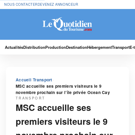
NOUS CONTACTER
DEVENEZ ANNONCEUR
Actualités
Distribution
Production
Destination
Hébergement
Transport
E-
›
›
Accueil
Transport
MSC accueille ses premiers visiteurs le 9
novembre prochain sur l’île privée Ocean Cay
TRANSPORT
MSC accueille ses
premiers visiteurs le 9