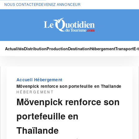
NOUS CONTACTER
DEVENEZ ANNONCEUR
Actualités
Distribution
Production
Destination
Hébergement
Transport
E-
›
›
Accueil
Hébergement
Mövenpick renforce son portefeuille en Thaïlande
HÉBERGEMENT
Mövenpick renforce son
portefeuille en
Thaïlande