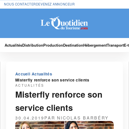
NOUS CONTACTER
DEVENEZ ANNONCEUR
Actualités
Distribution
Production
Destination
Hébergement
Transport
E-
›
›
Accueil
Actualités
Misterfly renforce son service clients
ACTUALITÉS
Misterfly renforce son
service clients
30.04.2019
PAR NICOLAS BARBÉRY