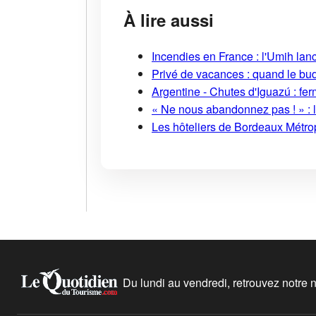
À lire aussi
Incendies en France : l'Umih lanc
Privé de vacances : quand le bud
Argentine - Chutes d'Iguazú : fe
« Ne nous abandonnez pas ! » : l
Les hôteliers de Bordeaux Métropo
Du lundi au vendredi, retrouvez notre ne