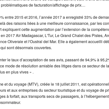
problématiques de facturation/affichage de prix…
% entre 2015 et 2016, l’année 2017 a enregistré 33% de dema
delà des raisons liées à une meilleure connaissance, par les c
port expliquent cette augmentation par l’extension de la compéte
i en 2017 Air Madagascar, L'Tur, Le Grand Chalet des Pistes, Ar
ence Oliveraie et l'Oustral del Mar. Elle a également accueilli dé
 qui sont désormais couvertes.
ter le taux d’acceptation de ses avis, passant de 94,9% à 95,2
e de ce mode de résolution amiable des litiges dans ce secteur de
us en plus vives » .
 et du voyage (MTV), créée le 18 juillet 2011, est opérationnell
 et aux entreprises du secteur touristique et du voyage de privi
ges à forfait, aux transports secs de passagers, à l’hébergement, 
onsommateur.