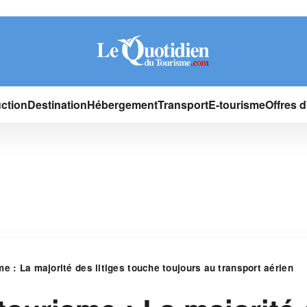
ction
Destination
Hébergement
Transport
E-tourisme
Offres 
e : La majorité des litiges touche toujours au transport aérien