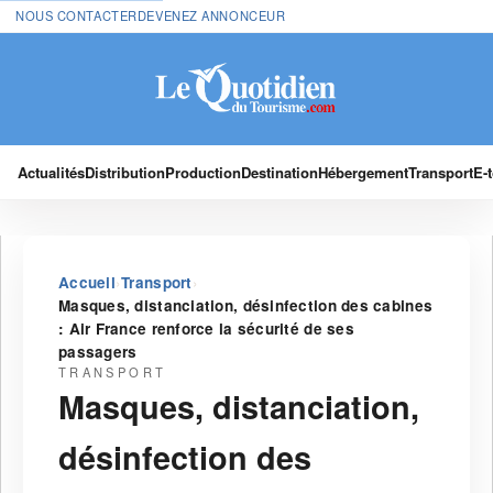
NOUS CONTACTER
DEVENEZ ANNONCEUR
Actualités
Distribution
Production
Destination
Hébergement
Transport
E-
›
›
Accueil
Transport
Masques, distanciation, désinfection des cabines
: Air France renforce la sécurité de ses
passagers
TRANSPORT
Masques, distanciation,
désinfection des