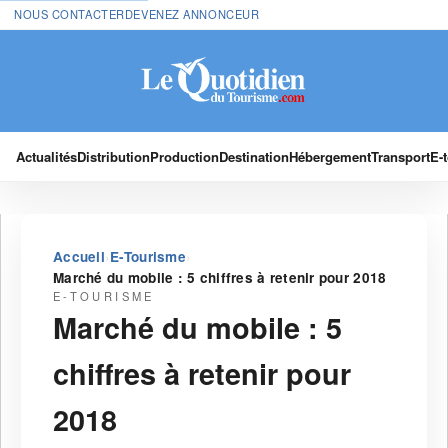
NOUS CONTACTER
DEVENEZ ANNONCEUR
Actualités
Distribution
Production
Destination
Hébergement
Transport
E-
›
›
Accueil
E-Tourisme
Marché du mobile : 5 chiffres à retenir pour 2018
E-TOURISME
Marché du mobile : 5
chiffres à retenir pour
2018