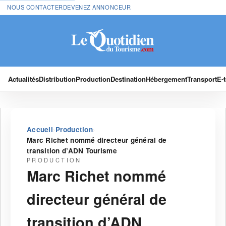
NOUS CONTACTER
DEVENEZ ANNONCEUR
Actualités
Distribution
Production
Destination
Hébergement
Transport
E-
›
›
Accueil
Production
Marc Richet nommé directeur général de
transition d’ADN Tourisme
PRODUCTION
Marc Richet nommé
directeur général de
transition d’ADN