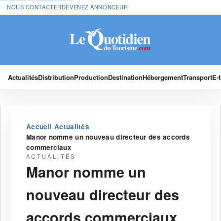
NOUS CONTACTER
DEVENEZ ANNONCEUR
Actualités
Distribution
Production
Destination
Hébergement
Transport
E-
›
›
Accueil
Actualités
Manor nomme un nouveau directeur des accords
commerciaux
ACTUALITÉS
Manor nomme un
nouveau directeur des
accords commerciaux