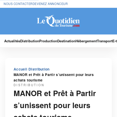
NOUS CONTACTER
DEVENEZ ANNONCEUR
Actualités
Distribution
Production
Destination
Hébergement
Transport
E-
›
›
Accueil
Distribution
MANOR et Prêt à Partir s’unissent pour leurs
achats tourisme
DISTRIBUTION
MANOR et Prêt à Partir
s’unissent pour leurs