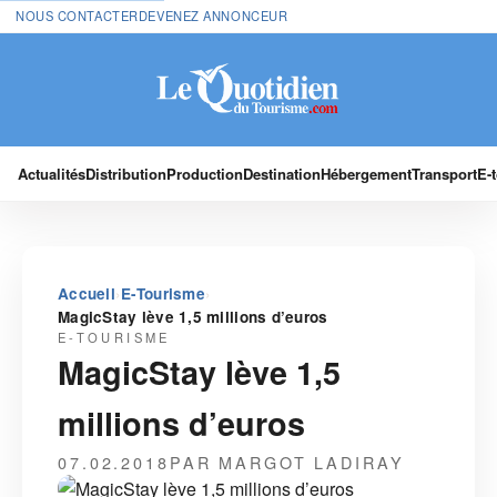
NOUS CONTACTER
DEVENEZ ANNONCEUR
Actualités
Distribution
Production
Destination
Hébergement
Transport
E-
›
›
Accueil
E-Tourisme
MagicStay lève 1,5 millions d’euros
E-TOURISME
MagicStay lève 1,5
millions d’euros
07.02.2018
PAR MARGOT LADIRAY