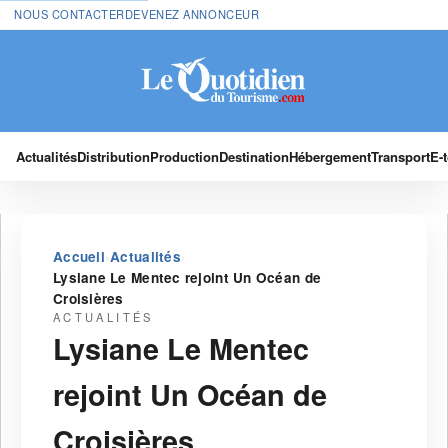
NOUS CONTACTER
DEVENEZ ANNONCEUR
Actualités
Distribution
Production
Destination
Hébergement
Transport
E-
›
›
Accueil
Actualités
Lysiane Le Mentec rejoint Un Océan de
Croisières
ACTUALITÉS
Lysiane Le Mentec
rejoint Un Océan de
Croisières