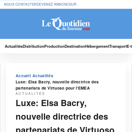
NOUS CONTACTER
DEVENEZ ANNONCEUR
Actualités
Distribution
Production
Destination
Hébergement
Transport
E-
›
›
Accueil
Actualités
Luxe: Elsa Bacry, nouvelle directrice des
partenariats de Virtuoso pour l'EMEA
ACTUALITÉS
Luxe: Elsa Bacry,
nouvelle directrice des
partenariats de Virtuoso