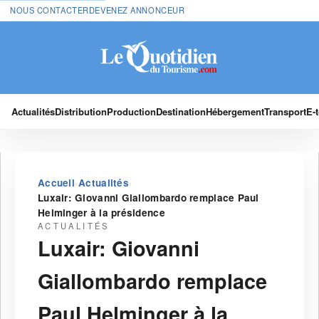
NOUS CONTACTER
DEVENEZ ANNONCEUR
Actualités
Distribution
Production
Destination
Hébergement
Transport
E-
›
›
Accueil
Actualités
Luxair: Giovanni Giallombardo remplace Paul
Helminger à la présidence
ACTUALITÉS
Luxair: Giovanni
Giallombardo remplace
Paul Helminger à la