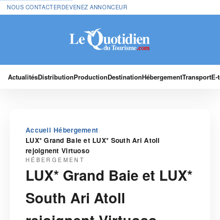
NOUS CONTACTER
DEVENEZ ANNONCEUR
Actualités
Distribution
Production
Destination
Hébergement
Transport
E-
›
›
Accueil
Hébergement
LUX* Grand Baie et LUX* South Ari Atoll
rejoignent Virtuoso
HÉBERGEMENT
LUX* Grand Baie et LUX*
South Ari Atoll