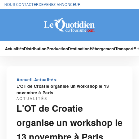
NOUS CONTACTER
DEVENEZ ANNONCEUR
Actualités
Distribution
Production
Destination
Hébergement
Transport
E-
›
›
Accueil
Actualités
L'OT de Croatie organise un workshop le 13
novembre à Paris
ACTUALITÉS
L'OT de Croatie
organise un workshop le
13 novembre à Paris