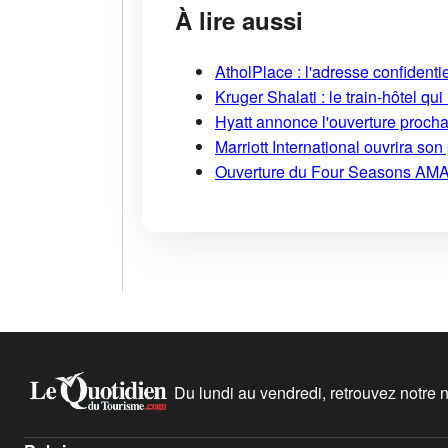
À lire aussi
AtholPlace : l'adresse confident
Kruger Shalati : le train-hôtel qui
Hyatt annonce l'ouverture proch
Marriott International ouvrira s
Ouverture du Four Seasons AMA
Du lundi au vendredi, retrouvez notre ne