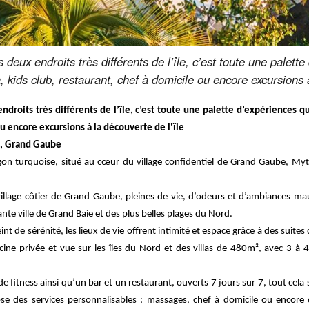
deux endroits très différents de l’île, c’est toute une palette
kids club, restaurant, chef à domicile ou encore excursions à
ndroits très différents de l’île, c’est toute une palette d’expériences q
ou encore excursions à la découverte de l'île
as, Grand Gaube
gon turquoise, situé au cœur du village confidentiel de Grand Gaube, Myt
 village côtier de Grand Gaube, pleines de vie, d’odeurs et d’ambiances m
nte ville de Grand Baie et des plus belles plages du Nord.
de sérénité, les lieux de vie offrent intimité et espace grâce à des suite
ne privée et vue sur les îles du Nord et des villas de 480m², avec 3 à 4
 fitness ainsi qu’un bar et un restaurant, ouverts 7 jours sur 7, tout cela
se des services personnalisables : massages, chef à domicile ou encore 