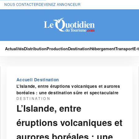
NOUS CONTACTER
DEVENEZ ANNONCEUR
Actualités
Distribution
Production
Destination
Hébergement
Transport
E-
›
›
Accueil
Destination
L’Islande, entre éruptions volcaniques et aurores
boréales : une destination sûre et spectaculaire
DESTINATION
L’Islande, entre
éruptions volcaniques et
aurores boréales : une