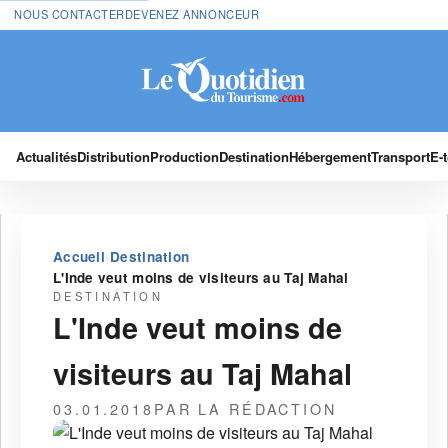
NOUS CONTACTER
DEVENEZ ANNONCEUR
Actualités
Distribution
Production
Destination
Hébergement
Transport
E-
›
›
Accueil
Destination
L'Inde veut moins de visiteurs au Taj Mahal
DESTINATION
L'Inde veut moins de
visiteurs au Taj Mahal
03.01.2018
PAR LA RÉDACTION