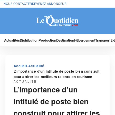
NOUS CONTACTER
DEVENEZ ANNONCEUR
Actualités
Distribution
Production
Destination
Hébergement
Transport
E-
›
›
Accueil
Actualité
L’importance d’un intitulé de poste bien construit
pour attirer les meilleurs talents en tourisme
ACTUALITÉ
L’importance d’un
intitulé de poste bien
construit pour attirer les