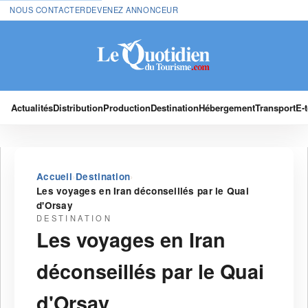
NOUS CONTACTER
DEVENEZ ANNONCEUR
Actualités
Distribution
Production
Destination
Hébergement
Transport
E-
›
›
Accueil
Destination
Les voyages en Iran déconseillés par le Quai
d'Orsay
DESTINATION
Les voyages en Iran
déconseillés par le Quai
d'Orsay