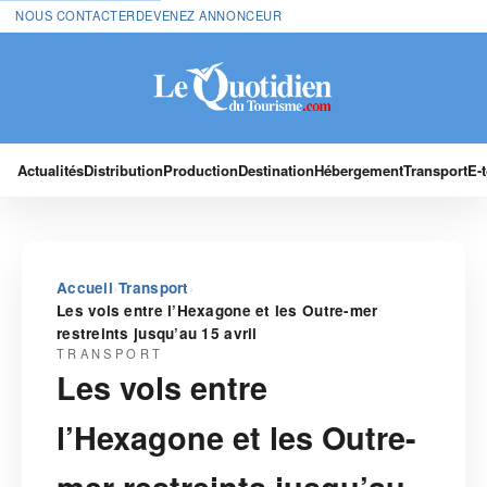
NOUS CONTACTER
DEVENEZ ANNONCEUR
Actualités
Distribution
Production
Destination
Hébergement
Transport
E-
›
›
Accueil
Transport
Les vols entre l’Hexagone et les Outre-mer
restreints jusqu’au 15 avril
TRANSPORT
Les vols entre
l’Hexagone et les Outre-