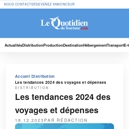
NOUS CONTACTER
DEVENEZ ANNONCEUR
Actualités
Distribution
Production
Destination
Hébergement
Transport
E-
›
›
Accueil
Distribution
Les tendances 2024 des voyages et dépenses
DISTRIBUTION
Les tendances 2024 des
voyages et dépenses
18.12.2023
PAR RÉDACTION