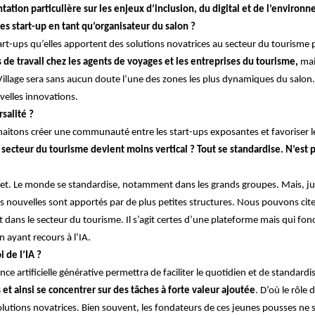
tation particulière sur les enjeux d’inclusion, du digital et de l’environ
s start-up en tant qu’organisateur du salon ?
t-ups qu’elles apportent des solutions novatrices au secteur du tourisme pou
de travail chez les agents de voyages et les entreprises du tourisme,
mais
illage sera sans aucun doute l’une des zones les plus dynamiques du salon. L’i
uvelles innovations.
salité ?
itons créer une communauté entre les start-ups exposantes et favoriser les
secteur du tourisme devient moins vertical ? Tout se standardise. N’est 
et. L
e monde se standardise, notamment dans les grands groupes. Mais, ju
s nouvelles sont apportés par de plus petites structures.
Nous pouvons cite
dans le secteur du tourisme. Il s’agit certes d’une plateforme mais qui fon
 ayant recours à l’IA.
 de l’IA ?
igence artificielle générative permettra de faciliter le quotidien et de standard
t ainsi se concentrer sur des tâches à forte valeur ajoutée
. D’où le rôle
tions novatrices. Bien souvent, les fondateurs de ces jeunes pousses ne s