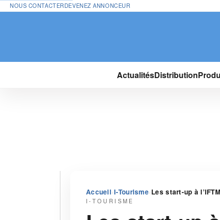
NOUS CONTACTER
DEVENEZ ANNONCEUR
Actualités
Distribution
Produ
›
›
Accueil
I-Tourisme
Les start-up à l’IFT
I-TOURISME