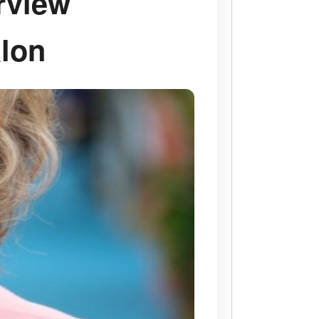
erview
alon