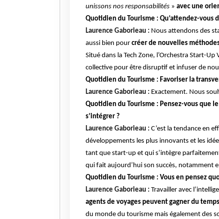
unissons nos responsabilités
»
avec une orien
Quotidien du Tourisme : Qu’attendez-vous de
Laurence Gaborieau :
Nous attendons des star
aussi bien pour
créer de nouvelles méthodes 
Situé dans la Tech Zone, l’Orchestra Start-Up V
collective pour être disruptif et infuser de no
Quotidien du Tourisme : Favoriser la transver
Laurence Gaborieau :
Exactement. Nous souha
Quotidien du Tourisme : Pensez-vous que le 
s’intégrer ?
Laurence Gaborieau :
C’est la tendance en eff
développements les plus innovants et les idée
tant que start-up
et qui s’intègre
parfaitement 
qui fait aujourd’hui son succès, notamment en
Quotidien du Tourisme : Vous en pensez quoi
Laurence Gaborieau :
Travailler avec l’intell
agents de voyages peuvent gagner du temps e
du monde du tourisme mais également des solu