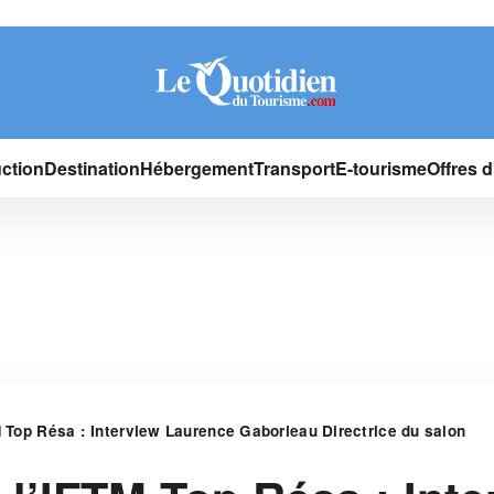
ction
Destination
Hébergement
Transport
E-tourisme
Offres 
M Top Résa : Interview Laurence Gaborieau Directrice du salon