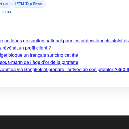
rt-up
IFTM Top Resa
E.COM
e un fonds de soutien national pour les professionnels sinistrés
révélait un profil client ?
get bloque un français sur cinq cet été
ous-marin de l’âge d’or de la piraterie
s-Nouméa via Bangkok et prépare l'arrivée de son premier A350-