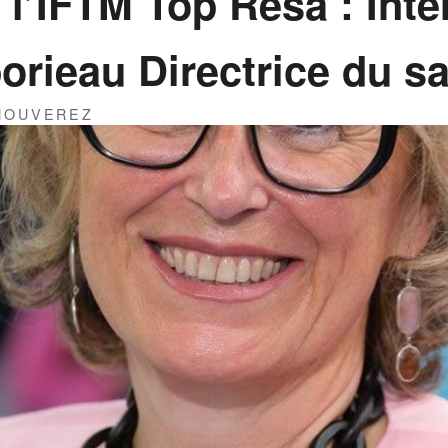
à l’IFTM Top Résa : Int
rieau Directrice du s
THOUVEREZ