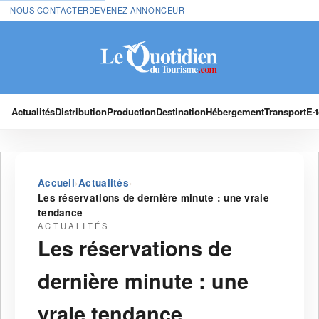
NOUS CONTACTER
DEVENEZ ANNONCEUR
Actualités
Distribution
Production
Destination
Hébergement
Transport
E-
›
›
Accueil
Actualités
Les réservations de dernière minute : une vraie
tendance
ACTUALITÉS
Les réservations de
dernière minute : une
vraie tendance