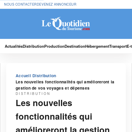
NOUS CONTACTER
DEVENEZ ANNONCEUR
Actualités
Distribution
Production
Destination
Hébergement
Transport
E-
›
›
Accueil
Distribution
Les nouvelles fonctionnalités qui amélioreront la
gestion de vos voyages et dépenses
DISTRIBUTION
Les nouvelles
fonctionnalités qui
amélioreront la gestion