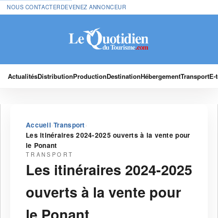
NOUS CONTACTER
DEVENEZ ANNONCEUR
Actualités
Distribution
Production
Destination
Hébergement
Transport
E-
›
›
Accueil
Transport
Les itinéraires 2024-2025 ouverts à la vente pour
le Ponant
TRANSPORT
Les itinéraires 2024-2025
ouverts à la vente pour
le Ponant